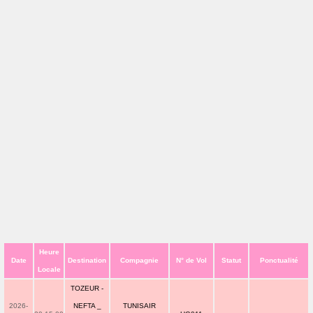
Heure
Date
Destination
Compagnie
N° de Vol
Statut
Ponctualité
Locale
TOZEUR -
2026-
NEFTA _
TUNISAIR