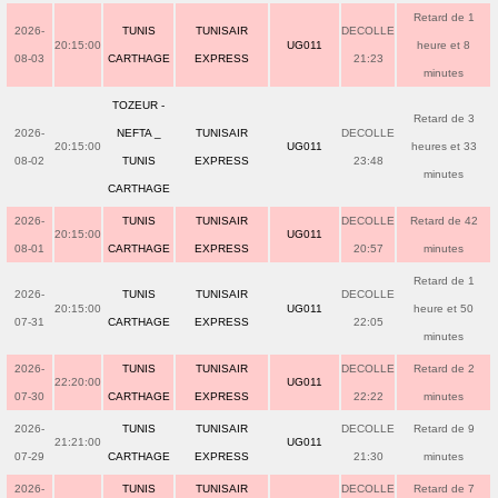
Retard de 1
2026-
TUNIS
TUNISAIR
DECOLLE
20:15:00
UG011
heure et 8
08-03
CARTHAGE
EXPRESS
21:23
minutes
TOZEUR -
Retard de 3
2026-
NEFTA _
TUNISAIR
DECOLLE
20:15:00
UG011
heures et 33
08-02
TUNIS
EXPRESS
23:48
minutes
CARTHAGE
2026-
TUNIS
TUNISAIR
DECOLLE
Retard de 42
20:15:00
UG011
08-01
CARTHAGE
EXPRESS
20:57
minutes
Retard de 1
2026-
TUNIS
TUNISAIR
DECOLLE
20:15:00
UG011
heure et 50
07-31
CARTHAGE
EXPRESS
22:05
minutes
2026-
TUNIS
TUNISAIR
DECOLLE
Retard de 2
22:20:00
UG011
07-30
CARTHAGE
EXPRESS
22:22
minutes
2026-
TUNIS
TUNISAIR
DECOLLE
Retard de 9
21:21:00
UG011
07-29
CARTHAGE
EXPRESS
21:30
minutes
2026-
TUNIS
TUNISAIR
DECOLLE
Retard de 7