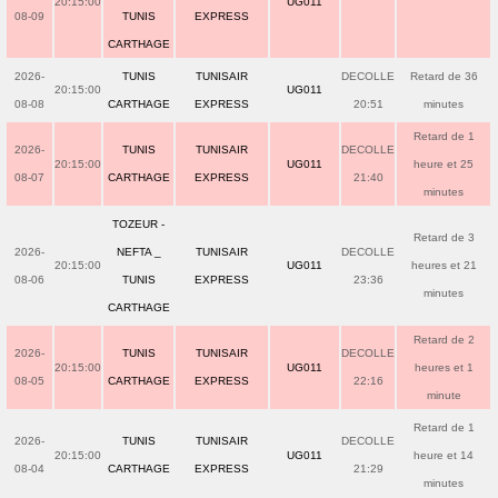
20:15:00
UG011
08-09
TUNIS
EXPRESS
CARTHAGE
2026-
TUNIS
TUNISAIR
DECOLLE
Retard de 36
20:15:00
UG011
08-08
CARTHAGE
EXPRESS
20:51
minutes
Retard de 1
2026-
TUNIS
TUNISAIR
DECOLLE
20:15:00
UG011
heure et 25
08-07
CARTHAGE
EXPRESS
21:40
minutes
TOZEUR -
Retard de 3
2026-
NEFTA _
TUNISAIR
DECOLLE
20:15:00
UG011
heures et 21
08-06
TUNIS
EXPRESS
23:36
minutes
CARTHAGE
Retard de 2
2026-
TUNIS
TUNISAIR
DECOLLE
20:15:00
UG011
heures et 1
08-05
CARTHAGE
EXPRESS
22:16
minute
Retard de 1
2026-
TUNIS
TUNISAIR
DECOLLE
20:15:00
UG011
heure et 14
08-04
CARTHAGE
EXPRESS
21:29
minutes