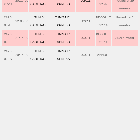
20:15:00
UG011
heures et 29
07-11
CARTHAGE
EXPRESS
22:44
minutes
2026-
TUNIS
TUNISAIR
DECOLLE
Retard de 5
22:05:00
UG011
07-10
CARTHAGE
EXPRESS
22:10
minutes
2026-
TUNIS
TUNISAIR
DECOLLE
21:15:00
UG011
Aucun retard
07-08
CARTHAGE
EXPRESS
21:11
2026-
TUNIS
TUNISAIR
20:15:00
UG011
ANNULE
07-07
CARTHAGE
EXPRESS