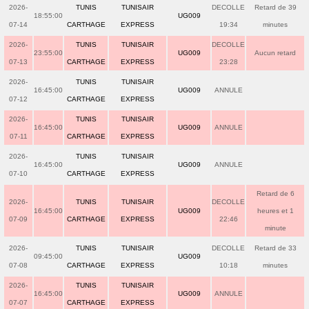
2026-
TUNIS
TUNISAIR
DECOLLE
Retard de 39
18:55:00
UG009
07-14
CARTHAGE
EXPRESS
19:34
minutes
2026-
TUNIS
TUNISAIR
DECOLLE
23:55:00
UG009
Aucun retard
07-13
CARTHAGE
EXPRESS
23:28
2026-
TUNIS
TUNISAIR
16:45:00
UG009
ANNULE
07-12
CARTHAGE
EXPRESS
2026-
TUNIS
TUNISAIR
16:45:00
UG009
ANNULE
07-11
CARTHAGE
EXPRESS
2026-
TUNIS
TUNISAIR
16:45:00
UG009
ANNULE
07-10
CARTHAGE
EXPRESS
Retard de 6
2026-
TUNIS
TUNISAIR
DECOLLE
16:45:00
UG009
heures et 1
07-09
CARTHAGE
EXPRESS
22:46
minute
2026-
TUNIS
TUNISAIR
DECOLLE
Retard de 33
09:45:00
UG009
07-08
CARTHAGE
EXPRESS
10:18
minutes
2026-
TUNIS
TUNISAIR
16:45:00
UG009
ANNULE
07-07
CARTHAGE
EXPRESS