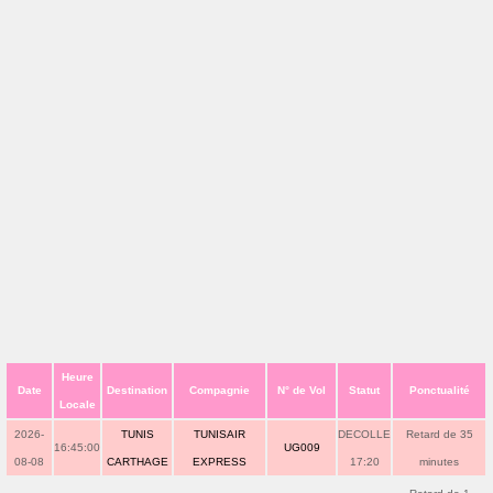
Heure
Date
Destination
Compagnie
N° de Vol
Statut
Ponctualité
Locale
2026-
TUNIS
TUNISAIR
DECOLLE
Retard de 35
16:45:00
UG009
08-08
CARTHAGE
EXPRESS
17:20
minutes