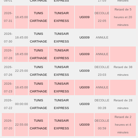
08-01
CARTHAGE
EXPRESS
17:05
minutes
Retard de 5
2026-
TUNIS
TUNISAIR
DECOLLE
16:45:00
UG009
heures et 20
07-31
CARTHAGE
EXPRESS
22:05
minutes
2026-
TUNIS
TUNISAIR
16:45:00
UG009
ANNULE
07-30
CARTHAGE
EXPRESS
2026-
TUNIS
TUNISAIR
16:45:00
UG009
ANNULE
07-28
CARTHAGE
EXPRESS
2026-
TUNIS
TUNISAIR
DECOLLE
Retard de 38
22:25:00
UG009
07-26
CARTHAGE
EXPRESS
23:03
minutes
2026-
TUNIS
TUNISAIR
16:45:00
UG009
ANNULE
07-23
CARTHAGE
EXPRESS
2026-
TUNIS
TUNISAIR
DECOLLE
Retard de 28
00:00:00
UG009
07-22
CARTHAGE
EXPRESS
00:28
minutes
Retard de 2
2026-
TUNIS
TUNISAIR
DECOLLE
22:55:00
UG009
heures et 4
07-20
CARTHAGE
EXPRESS
00:59
minutes