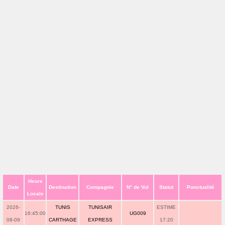
Heure
Date
Destination
Compagnie
N° de Vol
Statut
Ponctualité
Locale
2026-
TUNIS
TUNISAIR
ESTIME
16:45:00
UG009
08-09
CARTHAGE
EXPRESS
17:20