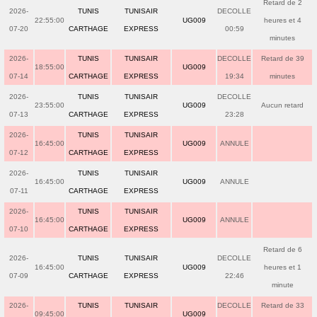
Retard de 2
2026-
TUNIS
TUNISAIR
DECOLLE
22:55:00
UG009
heures et 4
07-20
CARTHAGE
EXPRESS
00:59
minutes
2026-
TUNIS
TUNISAIR
DECOLLE
Retard de 39
18:55:00
UG009
07-14
CARTHAGE
EXPRESS
19:34
minutes
2026-
TUNIS
TUNISAIR
DECOLLE
23:55:00
UG009
Aucun retard
07-13
CARTHAGE
EXPRESS
23:28
2026-
TUNIS
TUNISAIR
16:45:00
UG009
ANNULE
07-12
CARTHAGE
EXPRESS
2026-
TUNIS
TUNISAIR
16:45:00
UG009
ANNULE
07-11
CARTHAGE
EXPRESS
2026-
TUNIS
TUNISAIR
16:45:00
UG009
ANNULE
07-10
CARTHAGE
EXPRESS
Retard de 6
2026-
TUNIS
TUNISAIR
DECOLLE
16:45:00
UG009
heures et 1
07-09
CARTHAGE
EXPRESS
22:46
minute
2026-
TUNIS
TUNISAIR
DECOLLE
Retard de 33
09:45:00
UG009