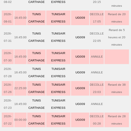
08-02
CARTHAGE
EXPRESS
20:15
minutes
2026-
TUNIS
TUNISAIR
DECOLLE
Retard de 20
16:45:00
UG009
08-01
CARTHAGE
EXPRESS
17:05
minutes
Retard de 5
2026-
TUNIS
TUNISAIR
DECOLLE
16:45:00
UG009
heures et 20
07-31
CARTHAGE
EXPRESS
22:05
minutes
2026-
TUNIS
TUNISAIR
16:45:00
UG009
ANNULE
07-30
CARTHAGE
EXPRESS
2026-
TUNIS
TUNISAIR
16:45:00
UG009
ANNULE
07-28
CARTHAGE
EXPRESS
2026-
TUNIS
TUNISAIR
DECOLLE
Retard de 38
22:25:00
UG009
07-26
CARTHAGE
EXPRESS
23:03
minutes
2026-
TUNIS
TUNISAIR
16:45:00
UG009
ANNULE
07-23
CARTHAGE
EXPRESS
2026-
TUNIS
TUNISAIR
DECOLLE
Retard de 28
00:00:00
UG009
07-22
CARTHAGE
EXPRESS
00:28
minutes