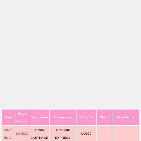
Heure
Date
Destination
Compagnie
N° de Vol
Statut
Ponctualité
Locale
2026-
TUNIS
TUNISAIR
16:45:00
UG009
08-09
CARTHAGE
EXPRESS