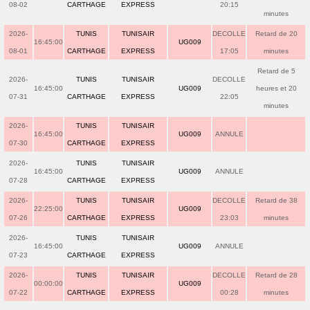
08-02
CARTHAGE
EXPRESS
20:15
minutes
2026-
TUNIS
TUNISAIR
DECOLLE
Retard de 20
16:45:00
UG009
08-01
CARTHAGE
EXPRESS
17:05
minutes
Retard de 5
2026-
TUNIS
TUNISAIR
DECOLLE
16:45:00
UG009
heures et 20
07-31
CARTHAGE
EXPRESS
22:05
minutes
2026-
TUNIS
TUNISAIR
16:45:00
UG009
ANNULE
07-30
CARTHAGE
EXPRESS
2026-
TUNIS
TUNISAIR
16:45:00
UG009
ANNULE
07-28
CARTHAGE
EXPRESS
2026-
TUNIS
TUNISAIR
DECOLLE
Retard de 38
22:25:00
UG009
07-26
CARTHAGE
EXPRESS
23:03
minutes
2026-
TUNIS
TUNISAIR
16:45:00
UG009
ANNULE
07-23
CARTHAGE
EXPRESS
2026-
TUNIS
TUNISAIR
DECOLLE
Retard de 28
00:00:00
UG009
07-22
CARTHAGE
EXPRESS
00:28
minutes