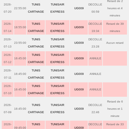
Retard de 2
2026-
TUNIS
TUNISAIR
DECOLLE
22:55:00
UG009
heures et 4
07-20
CARTHAGE
EXPRESS
00:59
minutes
2026-
TUNIS
TUNISAIR
DECOLLE
Retard de 39
18:55:00
UG009
07-14
CARTHAGE
EXPRESS
19:34
minutes
2026-
TUNIS
TUNISAIR
DECOLLE
23:55:00
UG009
Aucun retard
07-13
CARTHAGE
EXPRESS
23:28
2026-
TUNIS
TUNISAIR
16:45:00
UG009
ANNULE
07-12
CARTHAGE
EXPRESS
2026-
TUNIS
TUNISAIR
16:45:00
UG009
ANNULE
07-11
CARTHAGE
EXPRESS
2026-
TUNIS
TUNISAIR
16:45:00
UG009
ANNULE
07-10
CARTHAGE
EXPRESS
Retard de 6
2026-
TUNIS
TUNISAIR
DECOLLE
16:45:00
UG009
heures et 1
07-09
CARTHAGE
EXPRESS
22:46
minute
2026-
TUNIS
TUNISAIR
DECOLLE
Retard de 33
09:45:00
UG009