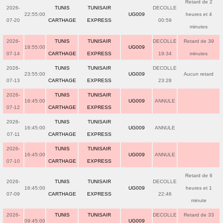
Retard de 2
2026-
TUNIS
TUNISAIR
DECOLLE
22:55:00
UG009
heures et 4
07-20
CARTHAGE
EXPRESS
00:59
minutes
2026-
TUNIS
TUNISAIR
DECOLLE
Retard de 39
18:55:00
UG009
07-14
CARTHAGE
EXPRESS
19:34
minutes
2026-
TUNIS
TUNISAIR
DECOLLE
23:55:00
UG009
Aucun retard
07-13
CARTHAGE
EXPRESS
23:28
2026-
TUNIS
TUNISAIR
16:45:00
UG009
ANNULE
07-12
CARTHAGE
EXPRESS
2026-
TUNIS
TUNISAIR
16:45:00
UG009
ANNULE
07-11
CARTHAGE
EXPRESS
2026-
TUNIS
TUNISAIR
16:45:00
UG009
ANNULE
07-10
CARTHAGE
EXPRESS
Retard de 6
2026-
TUNIS
TUNISAIR
DECOLLE
16:45:00
UG009
heures et 1
07-09
CARTHAGE
EXPRESS
22:46
minute
2026-
TUNIS
TUNISAIR
DECOLLE
Retard de 33
09:45:00
UG009