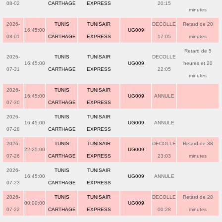
08-02
CARTHAGE
EXPRESS
20:15
minutes
2026-
TUNIS
TUNISAIR
DECOLLE
Retard de 20
16:45:00
UG009
08-01
CARTHAGE
EXPRESS
17:05
minutes
Retard de 5
2026-
TUNIS
TUNISAIR
DECOLLE
16:45:00
UG009
heures et 20
07-31
CARTHAGE
EXPRESS
22:05
minutes
2026-
TUNIS
TUNISAIR
16:45:00
UG009
ANNULE
07-30
CARTHAGE
EXPRESS
2026-
TUNIS
TUNISAIR
16:45:00
UG009
ANNULE
07-28
CARTHAGE
EXPRESS
2026-
TUNIS
TUNISAIR
DECOLLE
Retard de 38
22:25:00
UG009
07-26
CARTHAGE
EXPRESS
23:03
minutes
2026-
TUNIS
TUNISAIR
16:45:00
UG009
ANNULE
07-23
CARTHAGE
EXPRESS
2026-
TUNIS
TUNISAIR
DECOLLE
Retard de 28
00:00:00
UG009
07-22
CARTHAGE
EXPRESS
00:28
minutes