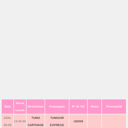
Heure
Date
Destination
Compagnie
N° de Vol
Statut
Ponctualité
Locale
2026-
TUNIS
TUNISAIR
16:45:00
UG009
08-09
CARTHAGE
EXPRESS