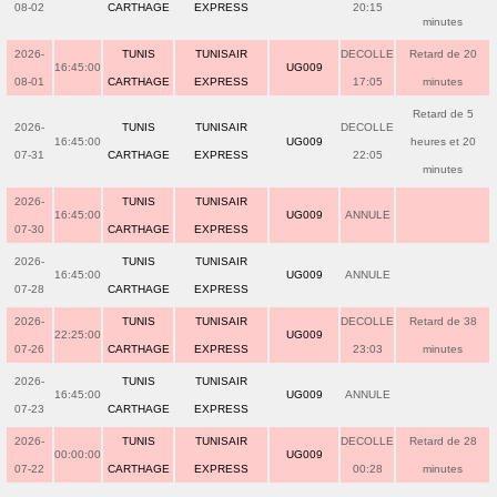
08-02
CARTHAGE
EXPRESS
20:15
minutes
2026-
TUNIS
TUNISAIR
DECOLLE
Retard de 20
16:45:00
UG009
08-01
CARTHAGE
EXPRESS
17:05
minutes
Retard de 5
2026-
TUNIS
TUNISAIR
DECOLLE
16:45:00
UG009
heures et 20
07-31
CARTHAGE
EXPRESS
22:05
minutes
2026-
TUNIS
TUNISAIR
16:45:00
UG009
ANNULE
07-30
CARTHAGE
EXPRESS
2026-
TUNIS
TUNISAIR
16:45:00
UG009
ANNULE
07-28
CARTHAGE
EXPRESS
2026-
TUNIS
TUNISAIR
DECOLLE
Retard de 38
22:25:00
UG009
07-26
CARTHAGE
EXPRESS
23:03
minutes
2026-
TUNIS
TUNISAIR
16:45:00
UG009
ANNULE
07-23
CARTHAGE
EXPRESS
2026-
TUNIS
TUNISAIR
DECOLLE
Retard de 28
00:00:00
UG009
07-22
CARTHAGE
EXPRESS
00:28
minutes