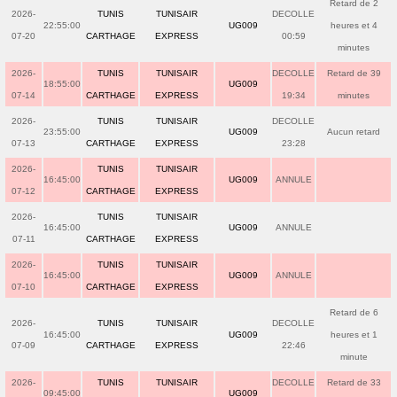
Retard de 2
2026-
TUNIS
TUNISAIR
DECOLLE
22:55:00
UG009
heures et 4
07-20
CARTHAGE
EXPRESS
00:59
minutes
2026-
TUNIS
TUNISAIR
DECOLLE
Retard de 39
18:55:00
UG009
07-14
CARTHAGE
EXPRESS
19:34
minutes
2026-
TUNIS
TUNISAIR
DECOLLE
23:55:00
UG009
Aucun retard
07-13
CARTHAGE
EXPRESS
23:28
2026-
TUNIS
TUNISAIR
16:45:00
UG009
ANNULE
07-12
CARTHAGE
EXPRESS
2026-
TUNIS
TUNISAIR
16:45:00
UG009
ANNULE
07-11
CARTHAGE
EXPRESS
2026-
TUNIS
TUNISAIR
16:45:00
UG009
ANNULE
07-10
CARTHAGE
EXPRESS
Retard de 6
2026-
TUNIS
TUNISAIR
DECOLLE
16:45:00
UG009
heures et 1
07-09
CARTHAGE
EXPRESS
22:46
minute
2026-
TUNIS
TUNISAIR
DECOLLE
Retard de 33
09:45:00
UG009