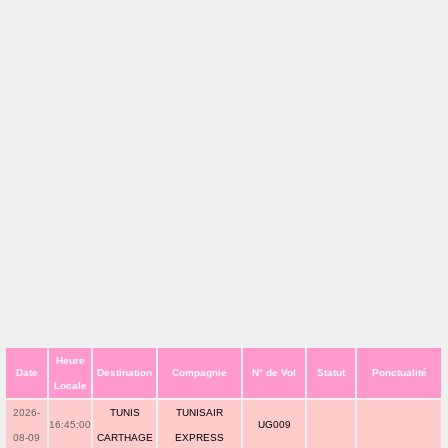
Heure
Date
Destination
Compagnie
N° de Vol
Statut
Ponctualité
Locale
2026-
TUNIS
TUNISAIR
16:45:00
UG009
08-09
CARTHAGE
EXPRESS