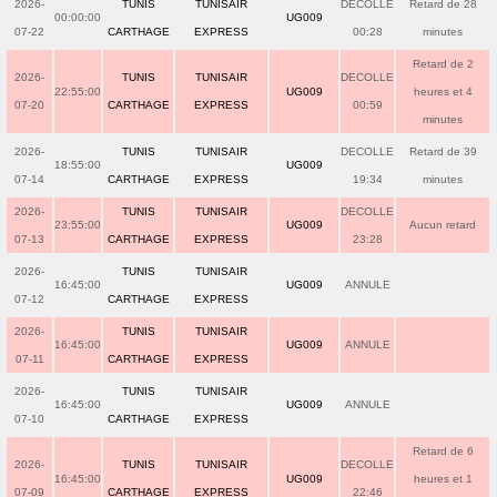
2026-
TUNIS
TUNISAIR
DECOLLE
Retard de 28
00:00:00
UG009
07-22
CARTHAGE
EXPRESS
00:28
minutes
Retard de 2
2026-
TUNIS
TUNISAIR
DECOLLE
22:55:00
UG009
heures et 4
07-20
CARTHAGE
EXPRESS
00:59
minutes
2026-
TUNIS
TUNISAIR
DECOLLE
Retard de 39
18:55:00
UG009
07-14
CARTHAGE
EXPRESS
19:34
minutes
2026-
TUNIS
TUNISAIR
DECOLLE
23:55:00
UG009
Aucun retard
07-13
CARTHAGE
EXPRESS
23:28
2026-
TUNIS
TUNISAIR
16:45:00
UG009
ANNULE
07-12
CARTHAGE
EXPRESS
2026-
TUNIS
TUNISAIR
16:45:00
UG009
ANNULE
07-11
CARTHAGE
EXPRESS
2026-
TUNIS
TUNISAIR
16:45:00
UG009
ANNULE
07-10
CARTHAGE
EXPRESS
Retard de 6
2026-
TUNIS
TUNISAIR
DECOLLE
16:45:00
UG009
heures et 1
07-09
CARTHAGE
EXPRESS
22:46