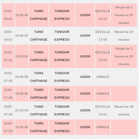
Retard de 3
2026-
TUNIS
TUNISAIR
DECOLLE
16:45:00
UG009
heures et 30
08-02
CARTHAGE
EXPRESS
20:15
minutes
2026-
TUNIS
TUNISAIR
DECOLLE
Retard de 20
16:45:00
UG009
08-01
CARTHAGE
EXPRESS
17:05
minutes
Retard de 5
2026-
TUNIS
TUNISAIR
DECOLLE
16:45:00
UG009
heures et 20
07-31
CARTHAGE
EXPRESS
22:05
minutes
2026-
TUNIS
TUNISAIR
16:45:00
UG009
ANNULE
07-30
CARTHAGE
EXPRESS
2026-
TUNIS
TUNISAIR
16:45:00
UG009
ANNULE
07-28
CARTHAGE
EXPRESS
2026-
TUNIS
TUNISAIR
DECOLLE
Retard de 38
22:25:00
UG009
07-26
CARTHAGE
EXPRESS
23:03
minutes
2026-
TUNIS
TUNISAIR
16:45:00
UG009
ANNULE
07-23
CARTHAGE
EXPRESS