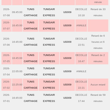
minute
2026-
TUNIS
TUNISAIR
DECOLLE
Retard de 33
09:45:00
UG009
07-08
CARTHAGE
EXPRESS
10:18
minutes
2026-
TUNIS
TUNISAIR
16:45:00
UG009
ANNULE
07-07
CARTHAGE
EXPRESS
Retard de 6
2026-
TUNIS
TUNISAIR
DECOLLE
16:45:00
UG009
heures et 6
07-06
CARTHAGE
EXPRESS
22:51
minutes
2026-
TUNIS
TUNISAIR
DECOLLE
Retard de 2
16:45:00
UG009
07-05
CARTHAGE
EXPRESS
16:47
minutes
2026-
TUNIS
TUNISAIR
22:05:00
UG009
ANNULE
07-04
CARTHAGE
EXPRESS
2026-
TUNIS
TUNISAIR
DECOLLE
22:25:00
UG009
Aucun retard
07-02
CARTHAGE
EXPRESS
22:21
2026-
TUNIS
TUNISAIR
DECOLLE
Retard de 59
16:45:00
UG009
07-01
CARTHAGE
EXPRESS
17:44
minutes