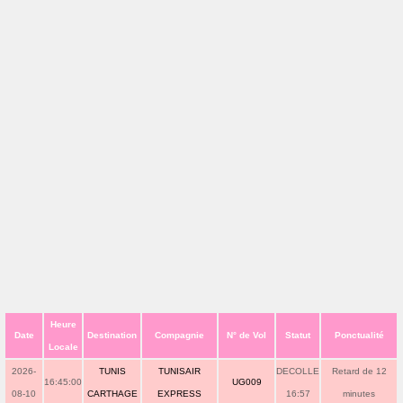
Heure
Date
Destination
Compagnie
N° de Vol
Statut
Ponctualité
Locale
2026-
TUNIS
TUNISAIR
DECOLLE
Retard de 12
16:45:00
UG009
08-10
CARTHAGE
EXPRESS
16:57
minutes