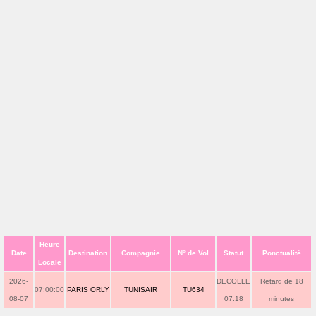
Heure
Date
Destination
Compagnie
N° de Vol
Statut
Ponctualité
Locale
2026-
DECOLLE
Retard de 18
07:00:00
PARIS ORLY
TUNISAIR
TU634
08-07
07:18
minutes