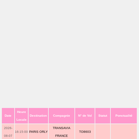
Heure
Date
Destination
Compagnie
N° de Vol
Statut
Ponctualité
Locale
2026-
TRANSAVIA
16:15:00
PARIS ORLY
TO8603
08-07
FRANCE