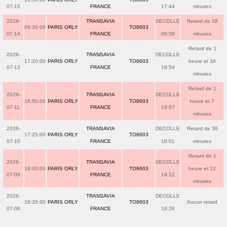
07-15
FRANCE
17:44
minutes
2026-
TRANSAVIA
DECOLLE
Retard de 28
09:30:00
PARIS ORLY
TO8603
07-14
FRANCE
09:58
minutes
Retard de 1
2026-
TRANSAVIA
DECOLLE
17:20:00
PARIS ORLY
TO8603
heure et 34
07-13
FRANCE
18:54
minutes
Retard de 1
2026-
TRANSAVIA
DECOLLE
18:50:00
PARIS ORLY
TO8603
heure et 7
07-11
FRANCE
19:57
minutes
2026-
TRANSAVIA
DECOLLE
Retard de 36
17:25:00
PARIS ORLY
TO8603
07-10
FRANCE
18:01
minutes
Retard de 1
2026-
TRANSAVIA
DECOLLE
18:00:00
PARIS ORLY
TO8603
heure et 12
07-09
FRANCE
19:12
minutes
2026-
TRANSAVIA
DECOLLE
18:35:00
PARIS ORLY
TO8603
Aucun retard
07-08
FRANCE
18:28