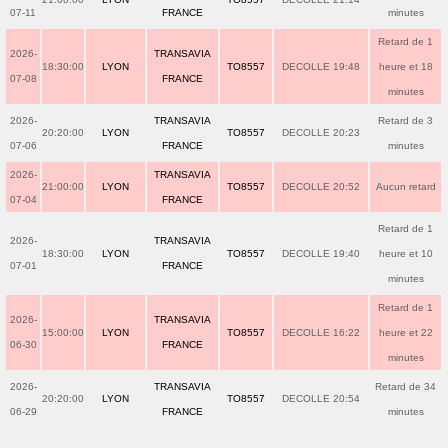
07-11
FRANCE
minutes
Retard de 1
2026-
TRANSAVIA
18:30:00
LYON
TO8557
DECOLLE 19:48
heure et 18
07-08
FRANCE
minutes
2026-
TRANSAVIA
Retard de 3
20:20:00
LYON
TO8557
DECOLLE 20:23
07-06
FRANCE
minutes
2026-
TRANSAVIA
21:00:00
LYON
TO8557
DECOLLE 20:52
Aucun retard
07-04
FRANCE
Retard de 1
2026-
TRANSAVIA
18:30:00
LYON
TO8557
DECOLLE 19:40
heure et 10
07-01
FRANCE
minutes
Retard de 1
2026-
TRANSAVIA
15:00:00
LYON
TO8557
DECOLLE 16:22
heure et 22
06-30
FRANCE
minutes
2026-
TRANSAVIA
Retard de 34
20:20:00
LYON
TO8557
DECOLLE 20:54
06-29
FRANCE
minutes