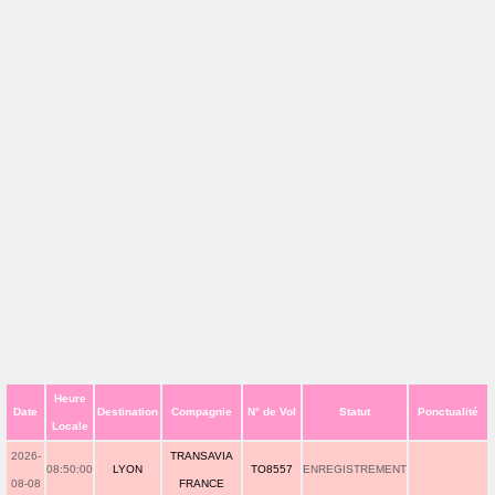
Heure
Date
Destination
Compagnie
N° de Vol
Statut
Ponctualité
Locale
2026-
TRANSAVIA
08:50:00
LYON
TO8557
ENREGISTREMENT
08-08
FRANCE