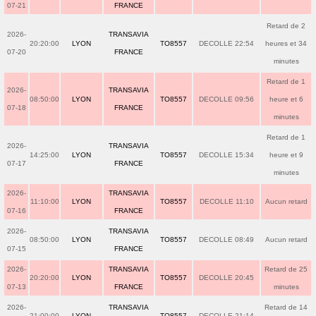
07-21
FRANCE
Retard de 2
2026-
TRANSAVIA
20:20:00
LYON
TO8557
DECOLLE 22:54
heures et 34
07-20
FRANCE
minutes
Retard de 1
2026-
TRANSAVIA
08:50:00
LYON
TO8557
DECOLLE 09:56
heure et 6
07-18
FRANCE
minutes
Retard de 1
2026-
TRANSAVIA
14:25:00
LYON
TO8557
DECOLLE 15:34
heure et 9
07-17
FRANCE
minutes
2026-
TRANSAVIA
11:10:00
LYON
TO8557
DECOLLE 11:10
Aucun retard
07-16
FRANCE
2026-
TRANSAVIA
08:50:00
LYON
TO8557
DECOLLE 08:49
Aucun retard
07-15
FRANCE
2026-
TRANSAVIA
Retard de 25
20:20:00
LYON
TO8557
DECOLLE 20:45
07-13
FRANCE
minutes
2026-
TRANSAVIA
Retard de 14
21:00:00
LYON
TO8557
DECOLLE 21:14