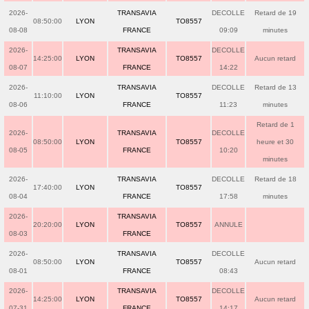
2026-
TRANSAVIA
DECOLLE
Retard de 19
08:50:00
LYON
TO8557
08-08
FRANCE
09:09
minutes
2026-
TRANSAVIA
DECOLLE
14:25:00
LYON
TO8557
Aucun retard
08-07
FRANCE
14:22
2026-
TRANSAVIA
DECOLLE
Retard de 13
11:10:00
LYON
TO8557
08-06
FRANCE
11:23
minutes
Retard de 1
2026-
TRANSAVIA
DECOLLE
08:50:00
LYON
TO8557
heure et 30
08-05
FRANCE
10:20
minutes
2026-
TRANSAVIA
DECOLLE
Retard de 18
17:40:00
LYON
TO8557
08-04
FRANCE
17:58
minutes
2026-
TRANSAVIA
20:20:00
LYON
TO8557
ANNULE
08-03
FRANCE
2026-
TRANSAVIA
DECOLLE
08:50:00
LYON
TO8557
Aucun retard
08-01
FRANCE
08:43
2026-
TRANSAVIA
DECOLLE
14:25:00
LYON
TO8557
Aucun retard
07-31
FRANCE
14:17