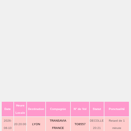
Heure
Date
Destination
Compagnie
N° de Vol
Statut
Ponctualité
Locale
2026-
TRANSAVIA
DECOLLE
Retard de 1
20:20:00
LYON
TO8557
08-10
FRANCE
20:21
minute