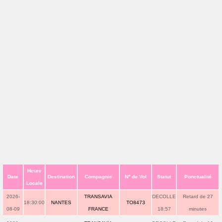
Heure
Date
Destination
Compagnie
N° de Vol
Statut
Ponctualité
Locale
2026-
TRANSAVIA
DECOLLE
Retard de 27
18:30:00
NANTES
TO8473
08-09
FRANCE
18:57
minutes