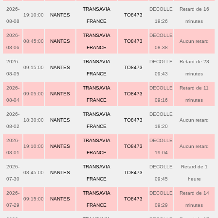
2026-
TRANSAVIA
DECOLLE
Retard de 16
19:10:00
NANTES
TO8473
08-08
FRANCE
19:26
minutes
2026-
TRANSAVIA
DECOLLE
08:45:00
NANTES
TO8473
Aucun retard
08-06
FRANCE
08:38
2026-
TRANSAVIA
DECOLLE
Retard de 28
09:15:00
NANTES
TO8473
08-05
FRANCE
09:43
minutes
2026-
TRANSAVIA
DECOLLE
Retard de 11
09:05:00
NANTES
TO8473
08-04
FRANCE
09:16
minutes
2026-
TRANSAVIA
DECOLLE
18:30:00
NANTES
TO8473
Aucun retard
08-02
FRANCE
18:20
2026-
TRANSAVIA
DECOLLE
19:10:00
NANTES
TO8473
Aucun retard
08-01
FRANCE
19:04
2026-
TRANSAVIA
DECOLLE
Retard de 1
08:45:00
NANTES
TO8473
07-30
FRANCE
09:45
heure
2026-
TRANSAVIA
DECOLLE
Retard de 14
09:15:00
NANTES
TO8473
07-29
FRANCE
09:29
minutes