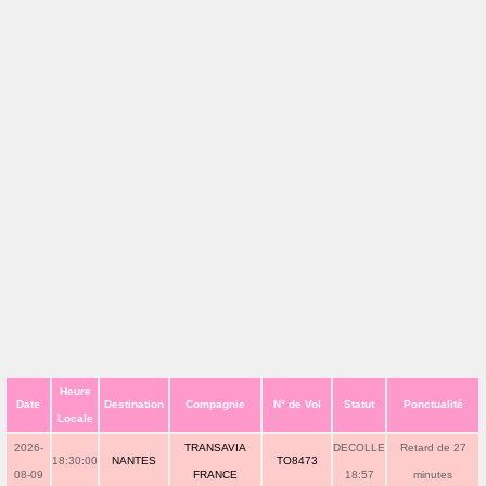
Heure
Date
Destination
Compagnie
N° de Vol
Statut
Ponctualité
Locale
2026-
TRANSAVIA
DECOLLE
Retard de 27
18:30:00
NANTES
TO8473
08-09
FRANCE
18:57
minutes