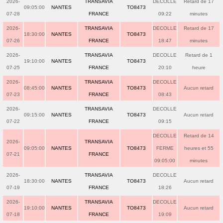
2026-
TRANSAVIA
DECOLLE
Retard de 17
09:05:00
NANTES
TO8473
07-28
FRANCE
09:22
minutes
2026-
TRANSAVIA
DECOLLE
Retard de 17
18:30:00
NANTES
TO8473
07-26
FRANCE
18:47
minutes
2026-
TRANSAVIA
DECOLLE
Retard de 1
19:10:00
NANTES
TO8473
07-25
FRANCE
20:10
heure
2026-
TRANSAVIA
DECOLLE
08:45:00
NANTES
TO8473
Aucun retard
07-23
FRANCE
08:43
2026-
TRANSAVIA
DECOLLE
09:15:00
NANTES
TO8473
Aucun retard
07-22
FRANCE
09:15
DECOLLE
Retard de 14
2026-
TRANSAVIA
09:05:00
NANTES
TO8473
FERME
heures et 55
07-21
FRANCE
09:05:00
minutes
2026-
TRANSAVIA
DECOLLE
18:30:00
NANTES
TO8473
Aucun retard
07-19
FRANCE
18:26
2026-
TRANSAVIA
DECOLLE
19:10:00
NANTES
TO8473
Aucun retard
07-18
FRANCE
19:09