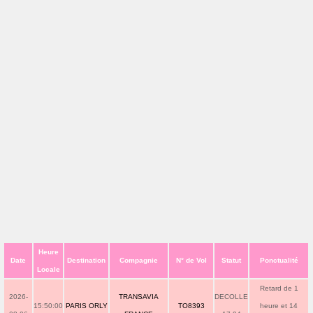
Heure
Date
Destination
Compagnie
N° de Vol
Statut
Ponctualité
Locale
Retard de 1
2026-
TRANSAVIA
DECOLLE
15:50:00
PARIS ORLY
TO8393
heure et 14