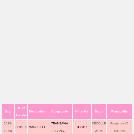
Heure
Date
Destination
Compagnie
N° de Vol
Statut
Ponctualité
Locale
2026-
TRANSAVIA
DECOLLE
Retard de 45
21:05:00
MARSEILLE
TO8315
08-06
FRANCE
21:50
minutes