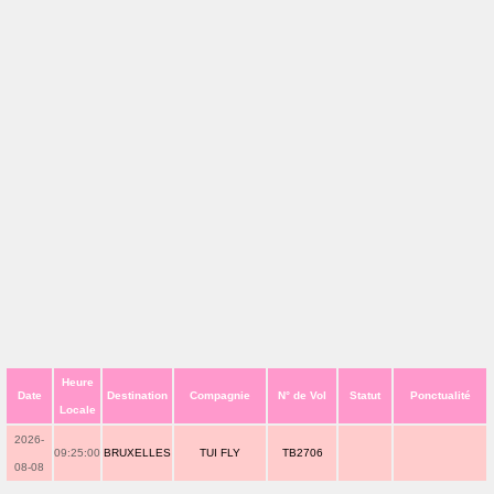
Heure
Date
Destination
Compagnie
N° de Vol
Statut
Ponctualité
Locale
2026-
09:25:00
BRUXELLES
TUI FLY
TB2706
08-08