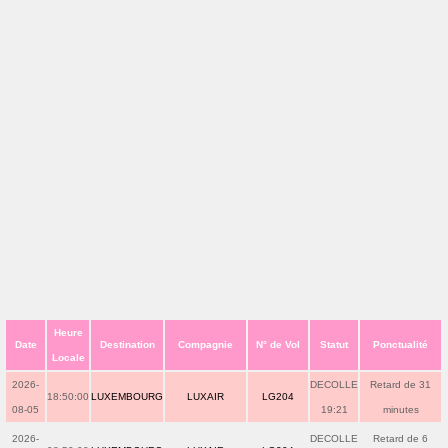
Heure
Date
Destination
Compagnie
N° de Vol
Statut
Ponctualité
Locale
2026-
DECOLLE
Retard de 31
18:50:00
LUXEMBOURG
LUXAIR
LG204
08-05
19:21
minutes
2026-
DECOLLE
Retard de 6