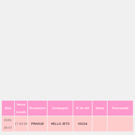
Heure
Date
Destination
Compagnie
N° de Vol
Statut
Ponctualité
Locale
2026-
17:45:00
PRAGUE
HELLO JETS
H3104
08-07