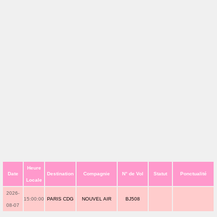
Heure
Date
Destination
Compagnie
N° de Vol
Statut
Ponctualité
Locale
2026-
15:00:00
PARIS CDG
NOUVEL AIR
BJ508
08-07