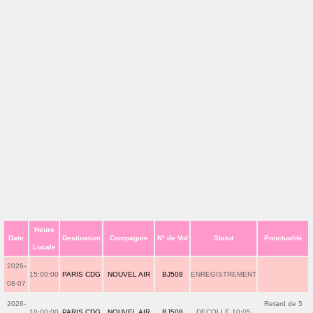
Heure
Date
Destination
Compagnie
N° de Vol
Statut
Ponctualité
Locale
2026-
15:00:00
PARIS CDG
NOUVEL AIR
BJ508
ENREGISTREMENT
08-07
2026-
Retard de 5
10:00:00
PARIS CDG
NOUVEL AIR
BJ508
DECOLLE 10:05