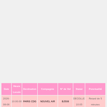
Heure
Date
Destination
Compagnie
N° de Vol
Statut
Ponctualité
Locale
2026-
DECOLLE
Retard de 5
10:00:00
PARIS CDG
NOUVEL AIR
BJ508
08-06
10:05
minutes