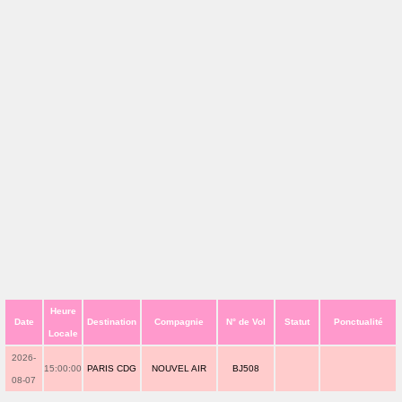
Heure
Date
Destination
Compagnie
N° de Vol
Statut
Ponctualité
Locale
2026-
15:00:00
PARIS CDG
NOUVEL AIR
BJ508
08-07