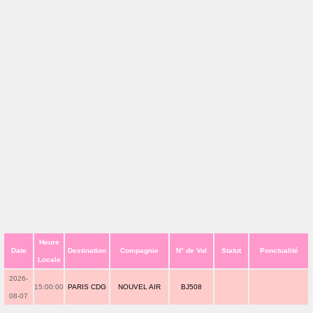
Heure
Date
Destination
Compagnie
N° de Vol
Statut
Ponctualité
Locale
2026-
15:00:00
PARIS CDG
NOUVEL AIR
BJ508
08-07