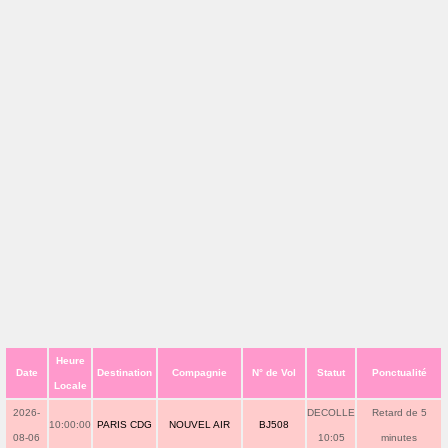
Heure
Date
Destination
Compagnie
N° de Vol
Statut
Ponctualité
Locale
2026-
DECOLLE
Retard de 5
10:00:00
PARIS CDG
NOUVEL AIR
BJ508
08-06
10:05
minutes