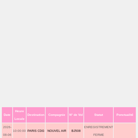
Heure
Date
Destination
Compagnie
N° de Vol
Statut
Ponctualité
Locale
2026-
ENREGISTREMENT
10:00:00
PARIS CDG
NOUVEL AIR
BJ508
08-06
FERME