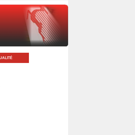
UALITÉ
5