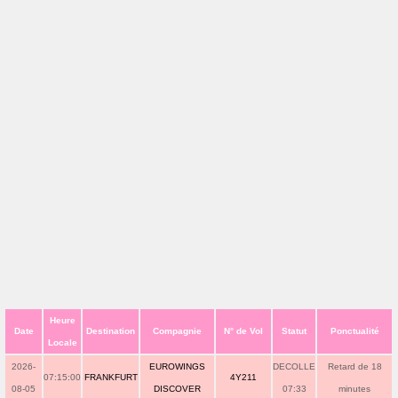
Heure
Date
Destination
Compagnie
N° de Vol
Statut
Ponctualité
Locale
2026-
EUROWINGS
DECOLLE
Retard de 18
07:15:00
FRANKFURT
4Y211
08-05
DISCOVER
07:33
minutes