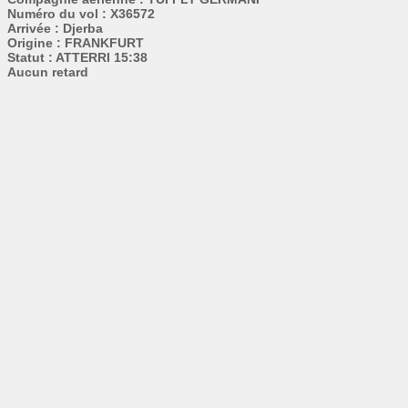
Numéro du vol : X36572
Arrivée : Djerba
Origine : FRANKFURT
Statut : ATTERRI 15:38
Aucun retard