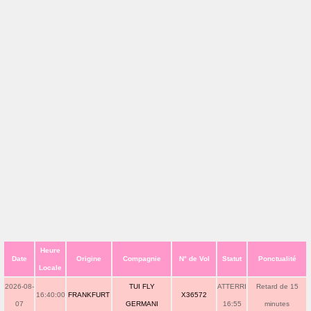
Heure
Date
Origine
Compagnie
N° de Vol
Statut
Ponctualité
Locale
2026-08-
TUI FLY
ATTERRI
Retard de 15
16:40:00
FRANKFURT
X36572
07
GERMANI
16:55
minutes