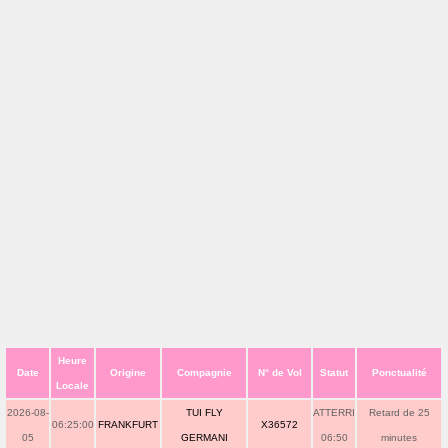
Heure
Date
Origine
Compagnie
N° de Vol
Statut
Ponctualité
Locale
2026-08-
TUI FLY
ATTERRI
Retard de 25
06:25:00
FRANKFURT
X36572
05
GERMANI
06:50
minutes