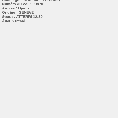
Numéro du vol : TU875
Arrivée : Djerba
Origine : GENEVE
Statut : ATTERRI 12:30
Aucun retard