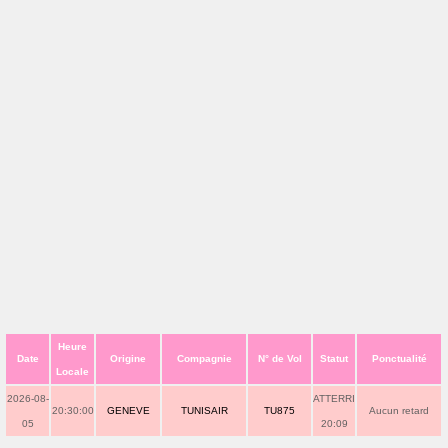
Heure
Date
Origine
Compagnie
N° de Vol
Statut
Ponctualité
Locale
2026-08-
ATTERRI
20:30:00
GENEVE
TUNISAIR
TU875
Aucun retard
05
20:09