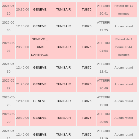
2026-06-
ATTERRI
Retard de 11
20:30:00
GENEVE
TUNISAIR
TU875
10
20:41
minutes
2026-06-
ATTERRI
12:45:00
GENEVE
TUNISAIR
TU875
Aucun retard
06
12:25
GENEVE _
Retard de 1
2026-06-
ATTERRI
23:20:00
TUNIS
TUNISAIR
TU875
heure et 44
03
01:04
CARTHAGE
minutes
2026-05-
ATTERRI
12:45:00
GENEVE
TUNISAIR
TU875
Aucun retard
30
12:41
2026-05-
ATTERRI
21:20:00
GENEVE
TUNISAIR
TU875
Aucun retard
27
20:49
2026-05-
ATTERRI
12:45:00
GENEVE
TUNISAIR
TU875
Aucun retard
23
12:30
2026-05-
ATTERRI
20:30:00
GENEVE
TUNISAIR
TU875
Aucun retard
20
20:05
2026-05-
ATTERRI
12:45:00
GENEVE
TUNISAIR
TU875
Aucun retard
16
12:19