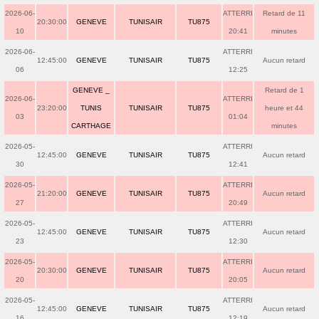
2026-06-
ATTERRI
Retard de 11
20:30:00
GENEVE
TUNISAIR
TU875
10
20:41
minutes
2026-06-
ATTERRI
12:45:00
GENEVE
TUNISAIR
TU875
Aucun retard
06
12:25
GENEVE _
Retard de 1
2026-06-
ATTERRI
23:20:00
TUNIS
TUNISAIR
TU875
heure et 44
03
01:04
CARTHAGE
minutes
2026-05-
ATTERRI
12:45:00
GENEVE
TUNISAIR
TU875
Aucun retard
30
12:41
2026-05-
ATTERRI
21:20:00
GENEVE
TUNISAIR
TU875
Aucun retard
27
20:49
2026-05-
ATTERRI
12:45:00
GENEVE
TUNISAIR
TU875
Aucun retard
23
12:30
2026-05-
ATTERRI
20:30:00
GENEVE
TUNISAIR
TU875
Aucun retard
20
20:05
2026-05-
ATTERRI
12:45:00
GENEVE
TUNISAIR
TU875
Aucun retard
16
12:19