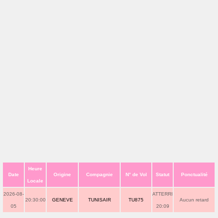
Heure
Date
Origine
Compagnie
N° de Vol
Statut
Ponctualité
Locale
2026-08-
ATTERRI
20:30:00
GENEVE
TUNISAIR
TU875
Aucun retard
05
20:09