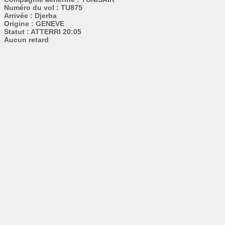
Numéro du vol : TU875
Arrivée : Djerba
Origine : GENEVE
Statut : ATTERRI 20:05
Aucun retard