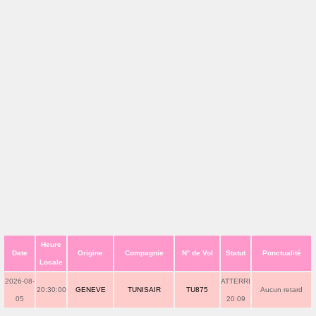
Heure
Date
Origine
Compagnie
N° de Vol
Statut
Ponctualité
Locale
2026-08-
ATTERRI
20:30:00
GENEVE
TUNISAIR
TU875
Aucun retard
05
20:09