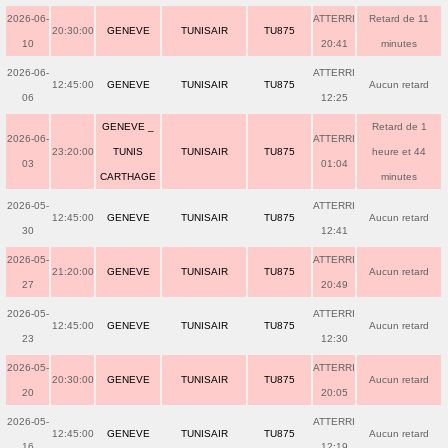
2026-06-
ATTERRI
Retard de 11
20:30:00
GENEVE
TUNISAIR
TU875
10
20:41
minutes
2026-06-
ATTERRI
12:45:00
GENEVE
TUNISAIR
TU875
Aucun retard
06
12:25
GENEVE _
Retard de 1
2026-06-
ATTERRI
23:20:00
TUNIS
TUNISAIR
TU875
heure et 44
03
01:04
CARTHAGE
minutes
2026-05-
ATTERRI
12:45:00
GENEVE
TUNISAIR
TU875
Aucun retard
30
12:41
2026-05-
ATTERRI
21:20:00
GENEVE
TUNISAIR
TU875
Aucun retard
27
20:49
2026-05-
ATTERRI
12:45:00
GENEVE
TUNISAIR
TU875
Aucun retard
23
12:30
2026-05-
ATTERRI
20:30:00
GENEVE
TUNISAIR
TU875
Aucun retard
20
20:05
2026-05-
ATTERRI
12:45:00
GENEVE
TUNISAIR
TU875
Aucun retard
16
12:19