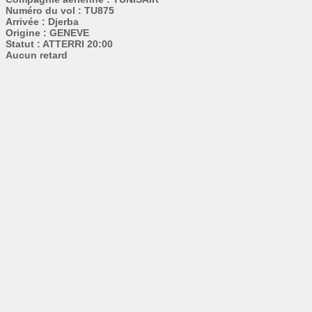
Numéro du vol : TU875
Arrivée : Djerba
Origine : GENEVE
Statut : ATTERRI 20:00
Aucun retard