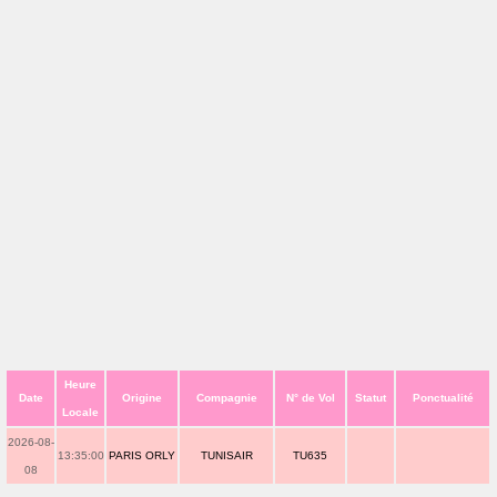
Heure
Date
Origine
Compagnie
N° de Vol
Statut
Ponctualité
Locale
2026-08-
13:35:00
PARIS ORLY
TUNISAIR
TU635
08