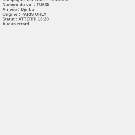
Numéro du vol : TU635
Arrivée : Djerba
Origine : PARIS ORLY
Statut : ATTERRI 13:20
Aucun retard