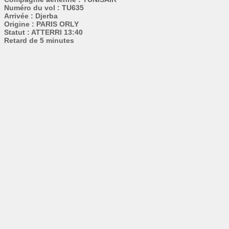
Numéro du vol : TU635
Arrivée : Djerba
Origine : PARIS ORLY
Statut : ATTERRI 13:40
Retard de 5 minutes