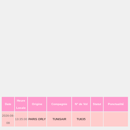
Heure
Date
Origine
Compagnie
N° de Vol
Statut
Ponctualité
Locale
2026-08-
13:35:00
PARIS ORLY
TUNISAIR
TU635
08