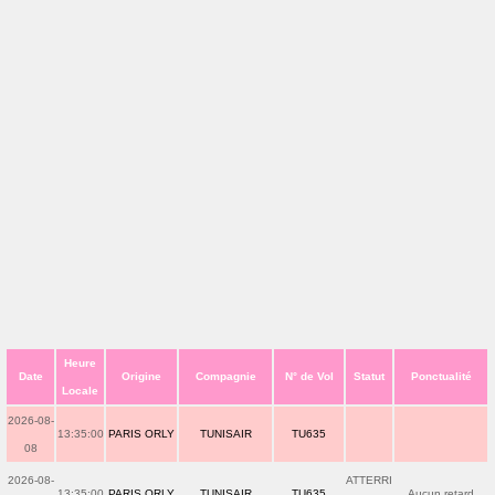
Heure
Date
Origine
Compagnie
N° de Vol
Statut
Ponctualité
Locale
2026-08-
13:35:00
PARIS ORLY
TUNISAIR
TU635
08
2026-08-
ATTERRI
13:35:00
PARIS ORLY
TUNISAIR
TU635
Aucun retard