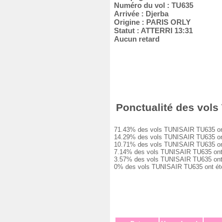
Numéro du vol : TU635
Arrivée : Djerba
Origine : PARIS ORLY
Statut : ATTERRI 13:31
Aucun retard
Ponctualité des vols 
71.43% des vols TUNISAIR TU635 ont été
14.29% des vols TUNISAIR TU635 ont eu
10.71% des vols TUNISAIR TU635 ont eu
7.14% des vols TUNISAIR TU635 ont eu 
3.57% des vols TUNISAIR TU635 ont eu 
0% des vols TUNISAIR TU635 ont été an