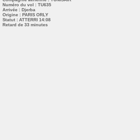
Numéro du vol : TU635
Arrivée : Djerba
Origine : PARIS ORLY
Statut : ATTERRI 14:08
Retard de 33 minutes