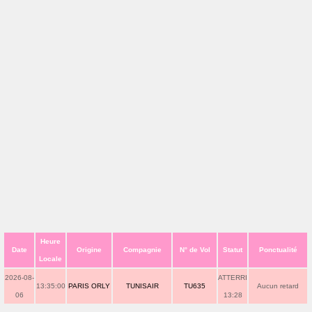
Heure
Date
Origine
Compagnie
N° de Vol
Statut
Ponctualité
Locale
2026-08-
ATTERRI
13:35:00
PARIS ORLY
TUNISAIR
TU635
Aucun retard
06
13:28