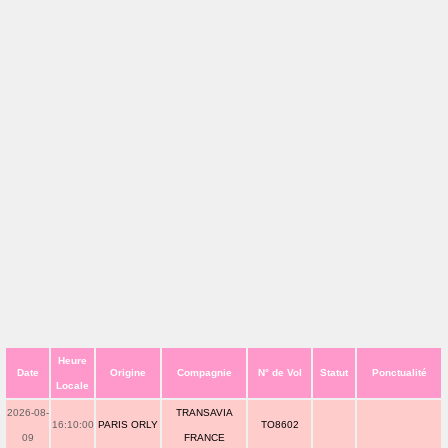
Heure
Date
Origine
Compagnie
N° de Vol
Statut
Ponctualité
Locale
2026-08-
TRANSAVIA
16:10:00
PARIS ORLY
TO8602
09
FRANCE