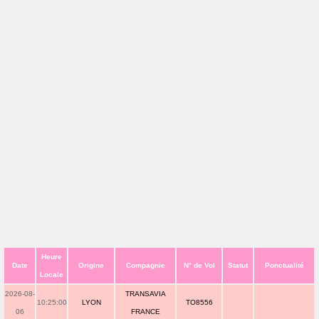
Heure
Date
Origine
Compagnie
N° de Vol
Statut
Ponctualité
Locale
2026-08-
TRANSAVIA
10:25:00
LYON
TO8556
06
FRANCE