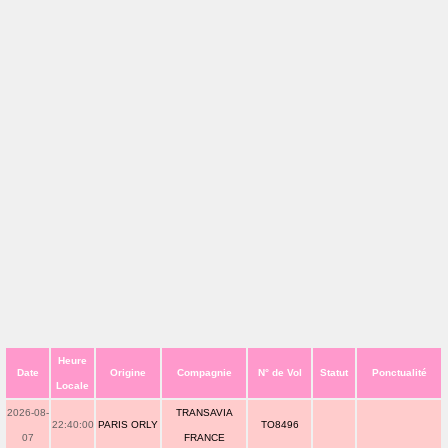
Heure
Date
Origine
Compagnie
N° de Vol
Statut
Ponctualité
Locale
2026-08-
TRANSAVIA
22:40:00
PARIS ORLY
TO8496
07
FRANCE