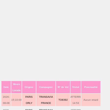
Heure
Date
Origine
Compagnie
N° de Vol
Statut
Ponctualité
Locale
2026-
PARIS
TRANSAVIA
ATTERRI
15:10:00
TO8392
Aucun retard
08-08
ORLY
FRANCE
14:53