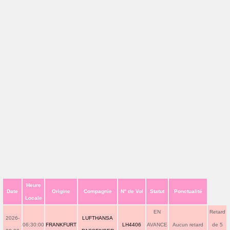
Heure
Date
Origine
Compagnie
N° de Vol
Statut
Ponctualité
Locale
EN
Retard
2026-
LUFTHANSA
06:30:00
FRANKFURT
LH4406
AVANCE
Aucun retard
de 5