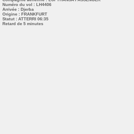
Numéro du vol : LH4406
Arrivée : Djerba
Origine : FRANKFURT
Statut : ATTERRI 06:35
Retard de 5 minutes