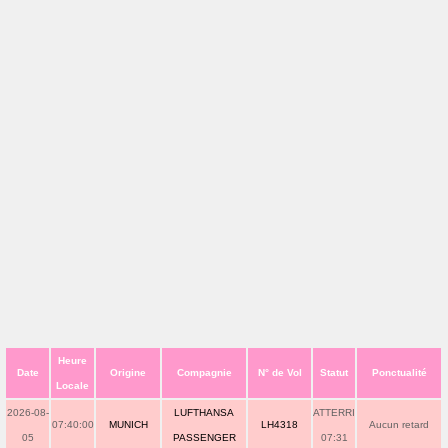
Heure
Date
Origine
Compagnie
N° de Vol
Statut
Ponctualité
Locale
2026-08-
LUFTHANSA
ATTERRI
07:40:00
MUNICH
LH4318
Aucun retard
05
PASSENGER
07:31