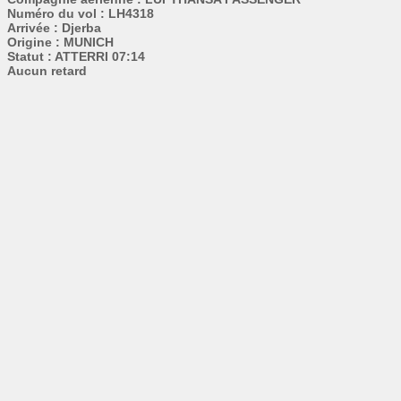
Numéro du vol : LH4318
Arrivée : Djerba
Origine : MUNICH
Statut : ATTERRI 07:14
Aucun retard