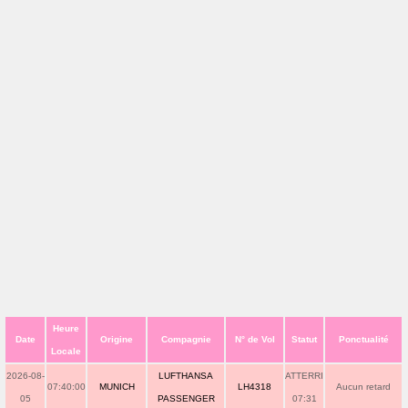
Heure
Date
Origine
Compagnie
N° de Vol
Statut
Ponctualité
Locale
2026-08-
LUFTHANSA
ATTERRI
07:40:00
MUNICH
LH4318
Aucun retard
05
PASSENGER
07:31