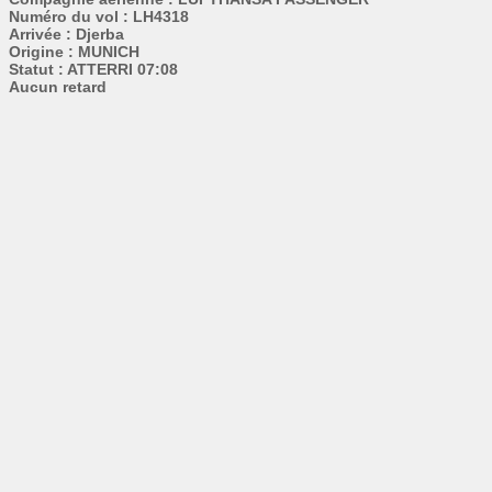
Numéro du vol : LH4318
Arrivée : Djerba
Origine : MUNICH
Statut : ATTERRI 07:08
Aucun retard