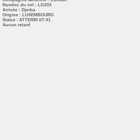
Numéro du vol : LG203
Arrivée : Djerba
Origine : LUXEMBOURG
Statut : ATTERRI 07:41
Aucun retard