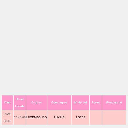
Heure
Date
Origine
Compagnie
N° de Vol
Statut
Ponctualité
Locale
2026-
07:45:00
LUXEMBOURG
LUXAIR
LG203
08-09