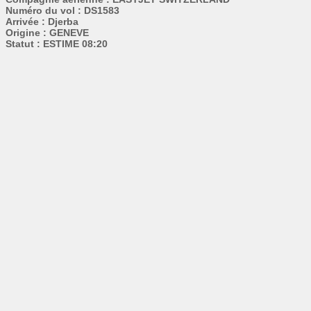
Numéro du vol : DS1583
Arrivée : Djerba
Origine : GENEVE
Statut : ESTIME 08:20