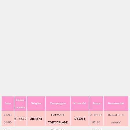
Heure
Date
Origine
Compagnie
N° de Vol
Statut
Ponctualité
Locale
2026-
EASYJET
ATTERRI
Retard de 1
07:35:00
GENEVE
DS1583
08-08
SWITZERLAND
07:36
minute