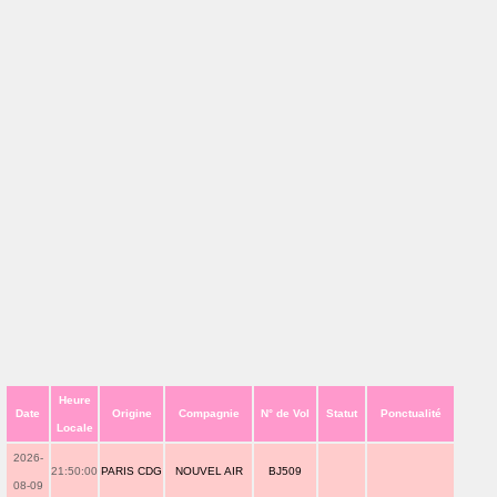
Heure
Date
Origine
Compagnie
N° de Vol
Statut
Ponctualité
Locale
2026-
21:50:00
PARIS CDG
NOUVEL AIR
BJ509
08-09