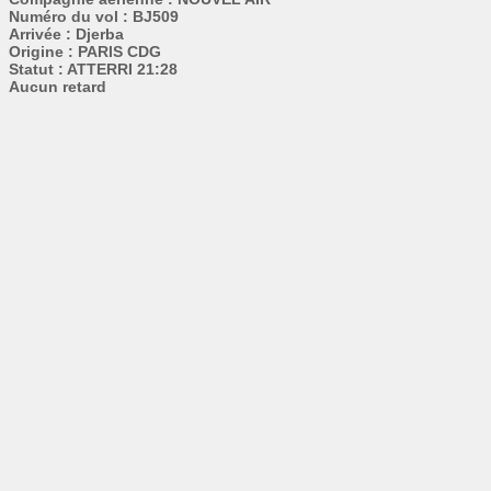
Numéro du vol : BJ509
Arrivée : Djerba
Origine : PARIS CDG
Statut : ATTERRI 21:28
Aucun retard