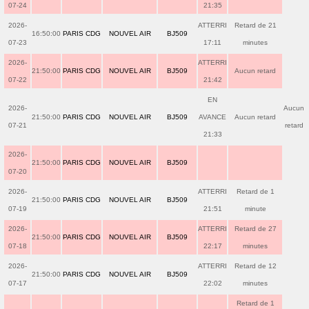
07-24
21:35
2026-
ATTERRI
Retard de 21
16:50:00
PARIS CDG
NOUVEL AIR
BJ509
07-23
17:11
minutes
2026-
ATTERRI
21:50:00
PARIS CDG
NOUVEL AIR
BJ509
Aucun retard
07-22
21:42
EN
2026-
Aucun
21:50:00
PARIS CDG
NOUVEL AIR
BJ509
AVANCE
Aucun retard
07-21
retard
21:33
2026-
21:50:00
PARIS CDG
NOUVEL AIR
BJ509
07-20
2026-
ATTERRI
Retard de 1
21:50:00
PARIS CDG
NOUVEL AIR
BJ509
07-19
21:51
minute
2026-
ATTERRI
Retard de 27
21:50:00
PARIS CDG
NOUVEL AIR
BJ509
07-18
22:17
minutes
2026-
ATTERRI
Retard de 12
21:50:00
PARIS CDG
NOUVEL AIR
BJ509
07-17
22:02
minutes
Retard de 1