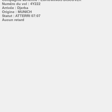
Numéro du vol : 4Y222
Arrivée : Djerba
Origine : MUNICH
Statut : ATTERRI 07:07
Aucun retard