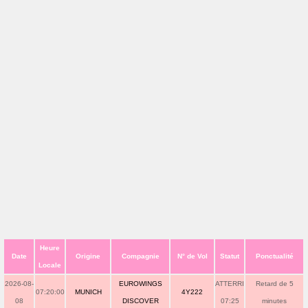
Heure
Date
Origine
Compagnie
N° de Vol
Statut
Ponctualité
Locale
2026-08-
EUROWINGS
ATTERRI
Retard de 5
07:20:00
MUNICH
4Y222
08
DISCOVER
07:25
minutes