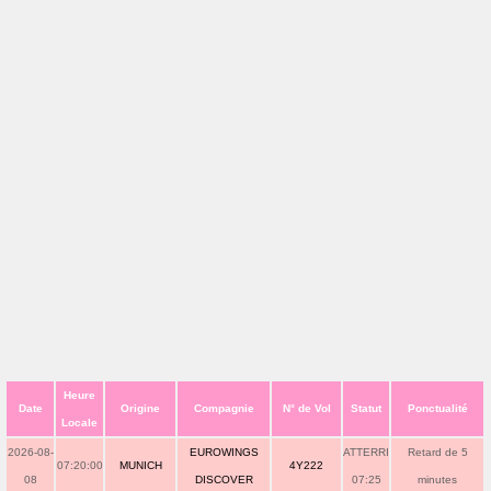
Heure
Date
Origine
Compagnie
N° de Vol
Statut
Ponctualité
Locale
2026-08-
EUROWINGS
ATTERRI
Retard de 5
07:20:00
MUNICH
4Y222
08
DISCOVER
07:25
minutes