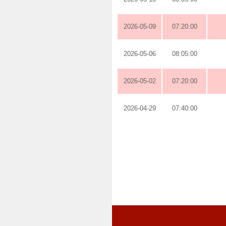
2026-05-09
07:20:00
2026-05-06
08:05:00
2026-05-02
07:20:00
2026-04-29
07:40:00