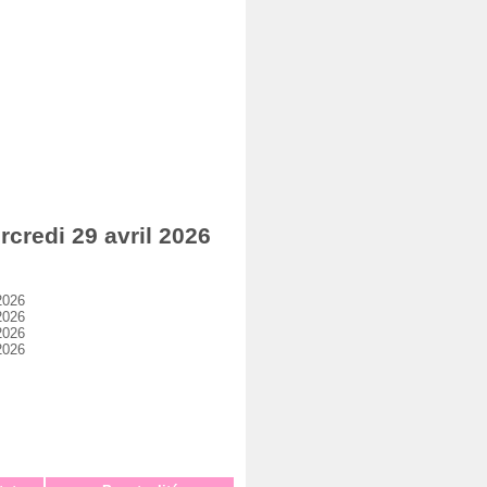
redi 29 avril 2026
2026
2026
2026
2026