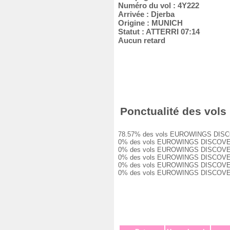
Numéro du vol : 4Y222
Arrivée : Djerba
Origine : MUNICH
Statut : ATTERRI 07:14
Aucun retard
Ponctualité des vols
78.57% des vols EUROWINGS DISCOVER 
0% des vols EUROWINGS DISCOVER 4Y22
0% des vols EUROWINGS DISCOVER 4Y22
0% des vols EUROWINGS DISCOVER 4Y22
0% des vols EUROWINGS DISCOVER 4Y22
0% des vols EUROWINGS DISCOVER 4Y2