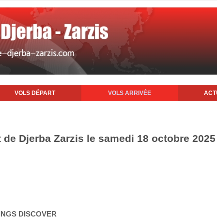
VOLS DÉPART
VOLS ARRIVÉE
ACT
t de Djerba Zarzis le samedi 18 octobre 2025
WINGS DISCOVER