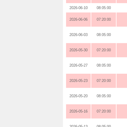
2026-06-10
08:05:00
2026-06-06
07:20:00
2026-06-03
08:05:00
2026-05-30
07:20:00
2026-05-27
08:05:00
2026-05-23
07:20:00
2026-05-20
08:05:00
2026-05-16
07:20:00
2026-05-13
08:05:00