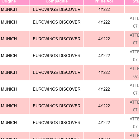
Origine
Compagnie
N° de Vol
Sta
MUNICH
EUROWINGS DISCOVER
4Y222
ATT
MUNICH
EUROWINGS DISCOVER
4Y222
07
ATT
MUNICH
EUROWINGS DISCOVER
4Y222
07
ATT
MUNICH
EUROWINGS DISCOVER
4Y222
07
ATT
MUNICH
EUROWINGS DISCOVER
4Y222
07
ATT
MUNICH
EUROWINGS DISCOVER
4Y222
07
ATT
MUNICH
EUROWINGS DISCOVER
4Y222
07
ATT
MUNICH
EUROWINGS DISCOVER
4Y222
07
ATT