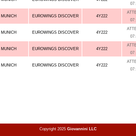
07
ATT
MUNICH
EUROWINGS DISCOVER
4Y222
07
ATT
MUNICH
EUROWINGS DISCOVER
4Y222
07
ATT
MUNICH
EUROWINGS DISCOVER
4Y222
07
ATT
MUNICH
EUROWINGS DISCOVER
4Y222
07
Copyright 2025
Giovannini LLC