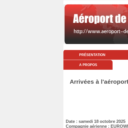
PRÉSENTATION
A PROPOS
Arrivées à l'aéropor
Date : samedi 18 octobre 2025
Compagnie aérienne : EURO