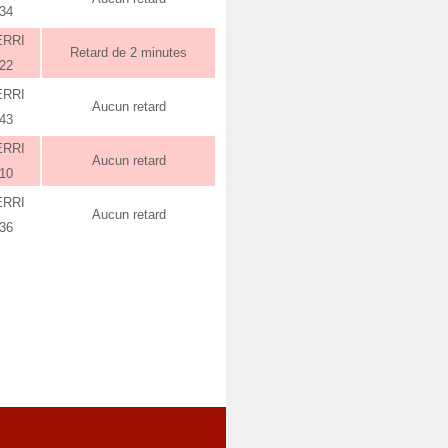
:34
ERRI
Retard de 2 minutes
:22
ERRI
Aucun retard
:43
ERRI
Aucun retard
:10
ERRI
Aucun retard
:36