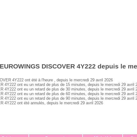
 EUROWINGS DISCOVER 4Y222 depuis le merc
4Y222 ont été à l'heure , depuis le mercredi 29 avril 2026
2 ont eu un retard de plus de 15 minutes, depuis le mercredi 29 avril 
2 ont eu un retard de plus de 30 minutes, depuis le mercredi 29 avril 
2 ont eu un retard de plus de 60 minutes, depuis le mercredi 29 avril 
2 ont eu un retard de plus de 90 minutes, depuis le mercredi 29 avril 
22 ont été annulés, depuis le mercredi 29 avril 2026